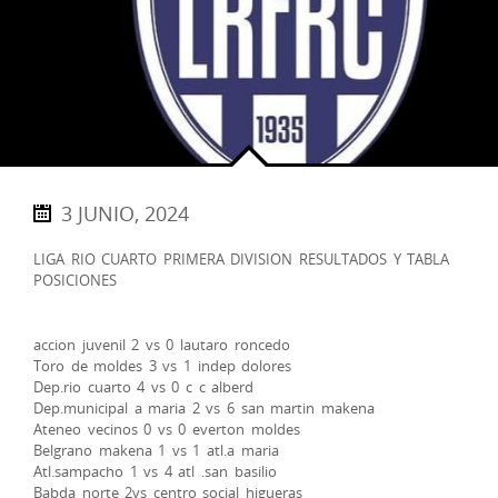
3 JUNIO, 2024
LIGA RIO CUARTO PRIMERA DIVISION RESULTADOS Y TABLA
POSICIONES
accion juvenil 2 vs 0 lautaro roncedo
Toro de moldes 3 vs 1 indep dolores
Dep.rio cuarto 4 vs 0 c c alberd
Dep.municipal a maria 2 vs 6 san martin makena
Ateneo vecinos 0 vs 0 everton moldes
Belgrano makena 1 vs 1 atl.a maria
Atl.sampacho 1 vs 4 atl .san basilio
Babda norte 2vs centro social higueras