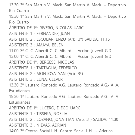
13.30 3ª San Martin V. Mack. San Martin V. Mack. – Deportivo
Rio Cuarto
15.30 1ª San Martin V. Mack. San Martin V. Mack. – Deportivo
Rio Cuarto
ÁRBITRO DE 1ª: RIVERO, NICOLAS UARC
ASISTENTE 1 : FERNANDEZ, JUAN
ASISTENTE 2 : ESCOBAR, ENZO (Arb. 3°) SALIDA: 11.15
ASISTENTE 3 : AMAYA, BELEN
11.00 3ª C. C. Alberdi C. C. Alberdi – Accion Juvenil G.D
13.00 1ª C. C. Alberdi C. C. Alberdi – Accion Juvenil G.D
ÁRBITRO DE 1ª: BERGESE, NICOLAS
ASISTENTE 1 : TARTAGLIA, FEDERICO
ASISTENTE 2 : MONTOYA, YAN (Arb. 3°)
ASISTENTE 3 : LUNA, CLEVER
13.30 3ª Lautaro Roncedo A.G. Lautaro Roncedo A.G.- A .A.
Estudiantes
15.30 1ª Lautaro Roncedo A.G. Lautaro Roncedo A.G.- A .A.
Estudiantes
ÁRBITRO DE 1ª: LUCERO, DIEGO UARC
ASISTENTE 1 : TISSERA, NOELIA
ASISTENTE 2 : LOZANO, JONATHAN (Arb. 3°) SALIDA: 11.30
ASISTENTE 3 : NIEVAS, ADRIAN
14:00 3ª Centro Social L.H. Centro Social L.H.. – Atletico