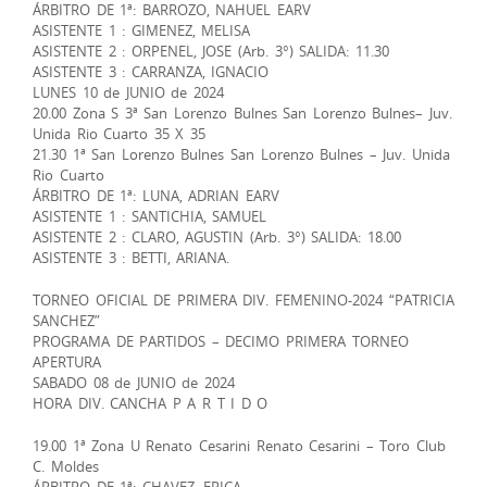
ÁRBITRO DE 1ª: BARROZO, NAHUEL EARV
ASISTENTE 1 : GIMENEZ, MELISA
ASISTENTE 2 : ORPENEL, JOSE (Arb. 3°) SALIDA: 11.30
ASISTENTE 3 : CARRANZA, IGNACIO
LUNES 10 de JUNIO de 2024
20.00 Zona S 3ª San Lorenzo Bulnes San Lorenzo Bulnes– Juv.
Unida Rio Cuarto 35 X 35
21.30 1ª San Lorenzo Bulnes San Lorenzo Bulnes – Juv. Unida
Rio Cuarto
ÁRBITRO DE 1ª: LUNA, ADRIAN EARV
ASISTENTE 1 : SANTICHIA, SAMUEL
ASISTENTE 2 : CLARO, AGUSTIN (Arb. 3°) SALIDA: 18.00
ASISTENTE 3 : BETTI, ARIANA.
TORNEO OFICIAL DE PRIMERA DIV. FEMENINO-2024 “PATRICIA
SANCHEZ”
PROGRAMA DE PARTIDOS – DECIMO PRIMERA TORNEO
APERTURA
SABADO 08 de JUNIO de 2024
HORA DIV. CANCHA P A R T I D O
19.00 1ª Zona U Renato Cesarini Renato Cesarini – Toro Club
C. Moldes
ÁRBITRO DE 1ª: CHAVEZ, ERICA