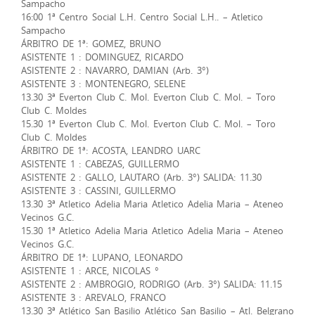
Sampacho
16:00 1ª Centro Social L.H. Centro Social L.H.. – Atletico
Sampacho
ÁRBITRO DE 1ª: GOMEZ, BRUNO
ASISTENTE 1 : DOMINGUEZ, RICARDO
ASISTENTE 2 : NAVARRO, DAMIAN (Arb. 3°)
ASISTENTE 3 : MONTENEGRO, SELENE
13.30 3ª Everton Club C. Mol. Everton Club C. Mol. – Toro
Club C. Moldes
15.30 1ª Everton Club C. Mol. Everton Club C. Mol. – Toro
Club C. Moldes
ÁRBITRO DE 1ª: ACOSTA, LEANDRO UARC
ASISTENTE 1 : CABEZAS, GUILLERMO
ASISTENTE 2 : GALLO, LAUTARO (Arb. 3°) SALIDA: 11.30
ASISTENTE 3 : CASSINI, GUILLERMO
13.30 3ª Atletico Adelia Maria Atletico Adelia Maria – Ateneo
Vecinos G.C.
15.30 1ª Atletico Adelia Maria Atletico Adelia Maria – Ateneo
Vecinos G.C.
ÁRBITRO DE 1ª: LUPANO, LEONARDO
ASISTENTE 1 : ARCE, NICOLAS °
ASISTENTE 2 : AMBROGIO, RODRIGO (Arb. 3°) SALIDA: 11.15
ASISTENTE 3 : AREVALO, FRANCO
13.30 3ª Atlético San Basilio Atlético San Basilio – Atl. Belgrano