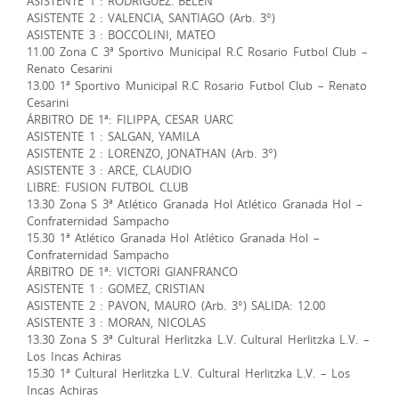
ASISTENTE 1 : RODRIGUEZ. BELEN
ASISTENTE 2 : VALENCIA, SANTIAGO (Arb. 3°)
ASISTENTE 3 : BOCCOLINI, MATEO
11.00 Zona C 3ª Sportivo Municipal R.C Rosario Futbol Club –
Renato Cesarini
13.00 1ª Sportivo Municipal R.C Rosario Futbol Club – Renato
Cesarini
ÁRBITRO DE 1ª: FILIPPA, CESAR UARC
ASISTENTE 1 : SALGAN, YAMILA
ASISTENTE 2 : LORENZO, JONATHAN (Arb. 3°)
ASISTENTE 3 : ARCE, CLAUDIO
LIBRE: FUSION FUTBOL CLUB
13.30 Zona S 3ª Atlético Granada Hol Atlético Granada Hol –
Confraternidad Sampacho
15.30 1ª Atlético Granada Hol Atlético Granada Hol –
Confraternidad Sampacho
ÁRBITRO DE 1ª: VICTORI GIANFRANCO
ASISTENTE 1 : GOMEZ, CRISTIAN
ASISTENTE 2 : PAVON, MAURO (Arb. 3°) SALIDA: 12.00
ASISTENTE 3 : MORAN, NICOLAS
13.30 Zona S 3ª Cultural Herlitzka L.V. Cultural Herlitzka L.V. –
Los Incas Achiras
15.30 1ª Cultural Herlitzka L.V. Cultural Herlitzka L.V. – Los
Incas Achiras