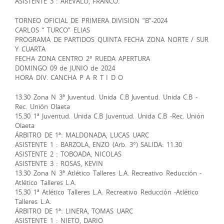
ASISTENTE 3 : AREVALO, FRANCO.
TORNEO OFICIAL DE PRIMERA DIVISION “B”-2024
CARLOS “ TURCO” ELIAS
PROGRAMA DE PARTIDOS QUINTA FECHA ZONA NORTE / SUR
Y CUARTA
FECHA ZONA CENTRO 2° RUEDA APERTURA
DOMINGO 09 de JUNIO de 2024
HORA DIV. CANCHA P A R T I D O
13.30 Zona N 3ª Juventud. Unida C.B Juventud. Unida C.B -
Rec. Unión Olaeta
15.30 1ª Juventud. Unida C.B Juventud. Unida C.B -Rec. Unión
Olaeta
ÁRBITRO DE 1ª: MALDONADA, LUCAS UARC
ASISTENTE 1 : BARZOLA, ENZO (Arb. 3°) SALIDA: 11.30
ASISTENTE 2 : TOBOADA, NICOLAS
ASISTENTE 3 : ROSAS, KEVIN
13.30 Zona N 3ª Atlético Talleres L.A. Recreativo Reducción -
Atlético Talleres L.A.
15.30 1ª Atlético Talleres L.A. Recreativo Reducción -Atlético
Talleres L.A.
ÁRBITRO DE 1ª: LINERA, TOMAS UARC
ASISTENTE 1 : NIETO, DARIO