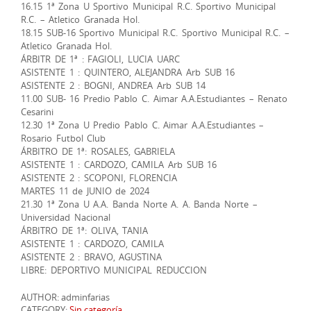
16.15 1ª Zona U Sportivo Municipal R.C. Sportivo Municipal
R.C. – Atletico Granada Hol.
18.15 SUB-16 Sportivo Municipal R.C. Sportivo Municipal R.C. –
Atletico Granada Hol.
ÁRBITR DE 1ª : FAGIOLI, LUCIA UARC
ASISTENTE 1 : QUINTERO, ALEJANDRA Arb SUB 16
ASISTENTE 2 : BOGNI, ANDREA Arb SUB 14
11.00 SUB- 16 Predio Pablo C. Aimar A.A.Estudiantes – Renato
Cesarini
12.30 1ª Zona U Predio Pablo C. Aimar A.A.Estudiantes –
Rosario Futbol Club
ÁRBITRO DE 1ª: ROSALES, GABRIELA
ASISTENTE 1 : CARDOZO, CAMILA Arb SUB 16
ASISTENTE 2 : SCOPONI, FLORENCIA
MARTES 11 de JUNIO de 2024
21.30 1ª Zona U A.A. Banda Norte A. A. Banda Norte –
Universidad Nacional
ÁRBITRO DE 1ª: OLIVA, TANIA
ASISTENTE 1 : CARDOZO, CAMILA
ASISTENTE 2 : BRAVO, AGUSTINA
LIBRE: DEPORTIVO MUNICIPAL REDUCCION
AUTHOR: adminfarias
CATEGORY:
Sin categoría