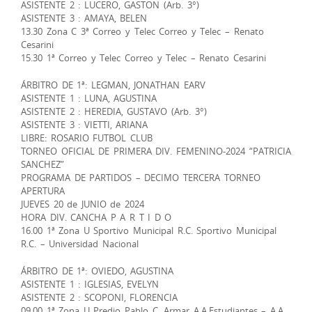
ASISTENTE 2 : LUCERO, GASTON (Arb. 3°)
ASISTENTE 3 : AMAYA, BELEN
13.30 Zona C 3ª Correo y Telec Correo y Telec – Renato
Cesarini
15.30 1ª Correo y Telec Correo y Telec – Renato Cesarini
ÁRBITRO DE 1ª: LEGMAN, JONATHAN EARV
ASISTENTE 1 : LUNA, AGUSTINA
ASISTENTE 2 : HEREDIA, GUSTAVO (Arb. 3°)
ASISTENTE 3 : VIETTI, ARIANA
LIBRE: ROSARIO FUTBOL CLUB
TORNEO OFICIAL DE PRIMERA DIV. FEMENINO-2024 “PATRICIA
SANCHEZ”
PROGRAMA DE PARTIDOS – DECIMO TERCERA TORNEO
APERTURA
JUEVES 20 de JUNIO de 2024
HORA DIV. CANCHA P A R T I D O
16.00 1ª Zona U Sportivo Municipal R.C. Sportivo Municipal
R.C. – Universidad Nacional
ÁRBITRO DE 1ª: OVIEDO, AGUSTINA
ASISTENTE 1 : IGLESIAS, EVELYN
ASISTENTE 2 : SCOPONI, FLORENCIA
09.00 1ª Zona U Predio Pablo C. Armar A,A,Estudiantes – A.A.