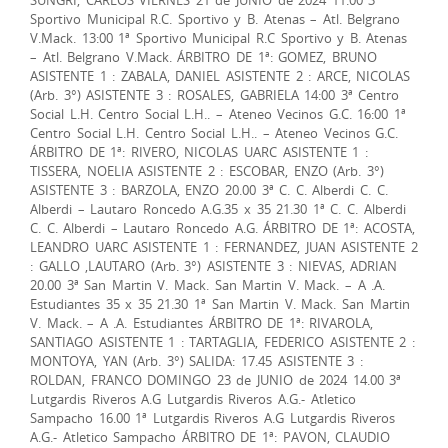
Sportivo Municipal R.C. Sportivo y B. Atenas – Atl. Belgrano
V.Mack. 13:00 1ª Sportivo Municipal R.C Sportivo y B. Atenas
– Atl. Belgrano V.Mack. ÁRBITRO DE 1ª: GOMEZ, BRUNO
ASISTENTE 1 : ZABALA, DANIEL ASISTENTE 2 : ARCE, NICOLAS
(Arb. 3°) ASISTENTE 3 : ROSALES, GABRIELA 14:00 3ª Centro
Social L.H. Centro Social L.H.. – Ateneo Vecinos G.C. 16:00 1ª
Centro Social L.H. Centro Social L.H.. – Ateneo Vecinos G.C.
ÁRBITRO DE 1ª: RIVERO, NICOLAS UARC ASISTENTE 1 :
TISSERA, NOELIA ASISTENTE 2 : ESCOBAR, ENZO (Arb. 3°)
ASISTENTE 3 : BARZOLA, ENZO 20.00 3ª C. C. Alberdi C. C.
Alberdi – Lautaro Roncedo A.G.35 x 35 21.30 1ª C. C. Alberdi
C. C. Alberdi – Lautaro Roncedo A.G. ÁRBITRO DE 1ª: ACOSTA,
LEANDRO UARC ASISTENTE 1 : FERNANDEZ, JUAN ASISTENTE 2
: GALLO ,LAUTARO (Arb. 3°) ASISTENTE 3 : NIEVAS, ADRIAN
20.00 3ª San Martin V. Mack. San Martin V. Mack. – A .A.
Estudiantes 35 x 35 21.30 1ª San Martin V. Mack. San Martin
V. Mack. – A .A. Estudiantes ÁRBITRO DE 1ª: RIVAROLA,
SANTIAGO ASISTENTE 1 : TARTAGLIA, FEDERICO ASISTENTE 2 :
MONTOYA, YAN (Arb. 3°) SALIDA: 17.45 ASISTENTE 3 :
ROLDAN, FRANCO DOMINGO 23 de JUNIO de 2024 14.00 3ª
Lutgardis Riveros A.G Lutgardis Riveros A.G.- Atletico
Sampacho 16.00 1ª Lutgardis Riveros A.G Lutgardis Riveros
A.G.- Atletico Sampacho ÁRBITRO DE 1ª: PAVON, CLAUDIO