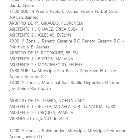
Banda Norte
11.00 SUB-14 Predio Pablo C. Armar Fusion Futbol Club-
A,A,Estudiantes
ÁRBITRO DE 1ª: GIRAUDO, FLORENCIA
ASISTENTE 1 : CHAVEZ, ERICA SUB- 14
ASISTENTE 2 : IGLESIAS, EVELYN
19.00 1ª Zona U Renato Cesarini R.C. Renato Cesarini R.C. –
Sportivo y B. Atenas
ÁRBITRO DE 1ª: RODRIGUEZ, BELEN
ASISTENTE 1 : BUSTOS, MALVINA
ASISTENTE 2 : MONTENEGRO, SELENE
16.30 SUB- 14 Municipal San Basilio Deportivo El Ciclon –
Ateneo Vecinos G.C.
18.00 1ª Zona U Municipal San Basilio Deportivo El Ciclon –
Juv. Unida Rio Cuarto.
ÁRBITRO DE 1ª: TISSERA, NOELIA UARC
ASISTENTE 1 : IRUSTA, MICAELA SUB- 14 SALIDA: 14.30
ASISTENTE 2 : URQUIZA, PAMELA
VIERNES 21 de JUNIO de 2024
17.00 1ª Zona U Polidepotivo Municipal Municipal Reduccion –
Accion Juevnil G.C.