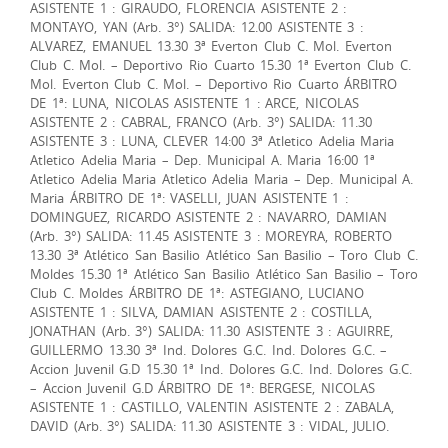
ASISTENTE 1 : GIRAUDO, FLORENCIA ASISTENTE 2 :
MONTAYO, YAN (Arb. 3°) SALIDA: 12.00 ASISTENTE 3 :
ALVAREZ, EMANUEL 13.30 3ª Everton Club C. Mol. Everton
Club C. Mol. – Deportivo Rio Cuarto 15.30 1ª Everton Club C.
Mol. Everton Club C. Mol. – Deportivo Rio Cuarto ÁRBITRO
DE 1ª: LUNA, NICOLAS ASISTENTE 1 : ARCE, NICOLAS
ASISTENTE 2 : CABRAL, FRANCO (Arb. 3°) SALIDA: 11.30
ASISTENTE 3 : LUNA, CLEVER 14:00 3ª Atletico Adelia Maria
Atletico Adelia Maria – Dep. Municipal A. Maria 16:00 1ª
Atletico Adelia Maria Atletico Adelia Maria – Dep. Municipal A.
Maria ÁRBITRO DE 1ª: VASELLI, JUAN ASISTENTE 1 :
DOMINGUEZ, RICARDO ASISTENTE 2 : NAVARRO, DAMIAN
(Arb. 3°) SALIDA: 11.45 ASISTENTE 3 : MOREYRA, ROBERTO
13.30 3ª Atlético San Basilio Atlético San Basilio – Toro Club C.
Moldes 15.30 1ª Atlético San Basilio Atlético San Basilio – Toro
Club C. Moldes ÁRBITRO DE 1ª: ASTEGIANO, LUCIANO
ASISTENTE 1 : SILVA, DAMIAN ASISTENTE 2 : COSTILLA,
JONATHAN (Arb. 3°) SALIDA: 11.30 ASISTENTE 3 : AGUIRRE,
GUILLERMO 13.30 3ª Ind. Dolores G.C. Ind. Dolores G.C. –
Accion Juvenil G.D 15.30 1ª Ind. Dolores G.C. Ind. Dolores G.C.
– Accion Juvenil G.D ÁRBITRO DE 1ª: BERGESE, NICOLAS
ASISTENTE 1 : CASTILLO, VALENTIN ASISTENTE 2 : ZABALA,
DAVID (Arb. 3°) SALIDA: 11.30 ASISTENTE 3 : VIDAL, JULIO.