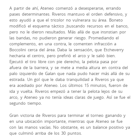
A partir de ahí, Ateneo comenzó a desesperarse, errando
pases determinantes. Riveros mantuvo el orden defensivo, y
esto ayudó a que el tricolor no vulnerara su área. Boneto
modificó el esquema táctico ,buscando recursos en el banco,
pero no le dieron resultados. Más allá de que insnstian por
las bandas, no pudieron generar riesgo. Promediando el
complemento, en una contra, le comenten infracción a
Boccolini cerca del área. Daba la sensación, que Etcheverry
hecharia el centro, pero prefirió el arco y le salió bien.
Ejecutó el tiro libre con pie derecho, la pelota pasa por
afuera de la barrera, y se mete a media altura en contra del
palo izquierdo de Galan que nada pudo hacer más allá de su
estirada. Un gol que le daba tranquilidad a Riveros ya que
era acediado por Ateneo. Los últimos 15 minutos, fueron de
ida y vuelta. Riveros empezó a tener la pelota lejos de su
arco, y Ateneo ya no tenía ideas claras de juego. Así se fue el
segundo tiempo.
Gran victoria de Riveros para terminar el torneo ganando y
en una ubicación importante, mientras que Ateneo se fue
con las manos vacías. No obstante, es un balance positivo ya
que culminó arriba de los 30 puntos.