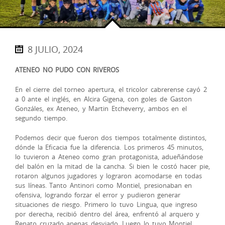
8 JULIO, 2024
ATENEO NO PUDO CON RIVEROS
En el cierre del torneo apertura, el tricolor cabrerense cayó 2
a 0 ante el inglés, en Alcira Gigena, con goles de Gaston
Gonzáles, ex Ateneo, y Martin Etcheverry, ambos en el
segundo tiempo.
Podemos decir que fueron dos tiempos totalmente distintos,
dónde la Eficacia fue la diferencia. Los primeros 45 minutos,
lo tuvieron a Ateneo como gran protagonista, adueñándose
del balón en la mitad de la cancha. Si bien le costó hacer pie,
rotaron algunos jugadores y lograron acomodarse en todas
sus líneas. Tanto Antinori como Montiel, presionaban en
ofensiva, logrando forzar el error y pudieron generar
situaciones de riesgo. Primero lo tuvo Lingua, que ingreso
por derecha, recibió dentro del área, enfrentó al arquero y
Renato cruzado apenas desviado. Luego lo tuvo Montiel,