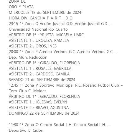
ZONA DE
ORO Y PLATA
MIERCOLES 18 de SEPTIEMBRE de 2024
HORA DIV. CANCHA P A R T I D O
23:15 1ª Zona O Acción Juvenil G.D. Acción Juvenil G.D. –
Universidad Nacional Río Cuarto
ÁRBITRO DE 1ª : YRUSTA, MICAELA UARC
ASISTENTE 1 : URQUIZA, PAMELA
ASISTENTE 2 : OROS, INES
20:00 1ª Zona P Ateneo Vecinos G.C. Ateneo Vecinos G.C. –
Dep. Mun. Reducción
ÁRBITRO DE 1ª : GIRAUDO, FLORENCIA
ASISTENTE 1 : ROSALES, GABRIELA
ASISTENTE 2 : CARDOSO, CAMILA
SABADO 21 de SEPTIEMBRE de 2024
12:45 1° Zona P Sportivo Municipal R.C. Rosario Fútbol Club –
Toro Club C. Moldes
ÁRBITRO DE 1ª : GIRAUDO, FLORENCIA
ASISTENTE 1 : IGLESIAS, EVELYN
ASISTENTE 2 : BRAVO, AGUSTINA
DOMINGO 22 de SEPTIEMBRE de 2024
11:30 1° Zona O Centro Social L.H. Centro Social L.H. –
Deportivo El Ciclón