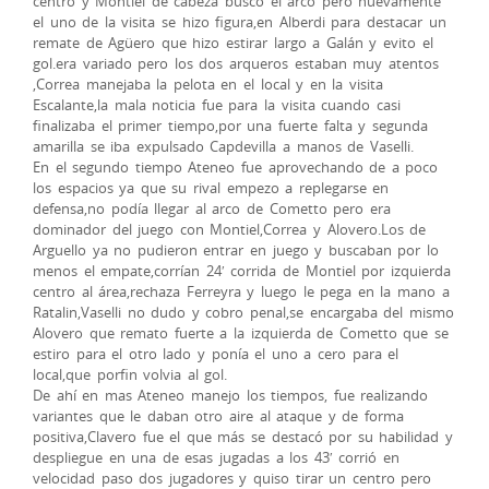
centro y Montiel de cabeza busco el arco pero nuevamente
el uno de la visita se hizo figura,en Alberdi para destacar un
remate de Agüero que hizo estirar largo a Galán y evito el
gol.era variado pero los dos arqueros estaban muy atentos
,Correa manejaba la pelota en el local y en la visita
Escalante,la mala noticia fue para la visita cuando casi
finalizaba el primer tiempo,por una fuerte falta y segunda
amarilla se iba expulsado Capdevilla a manos de Vaselli.
En el segundo tiempo Ateneo fue aprovechando de a poco
los espacios ya que su rival empezo a replegarse en
defensa,no podía llegar al arco de Cometto pero era
dominador del juego con Montiel,Correa y Alovero.Los de
Arguello ya no pudieron entrar en juego y buscaban por lo
menos el empate,corrían 24′ corrida de Montiel por izquierda
centro al área,rechaza Ferreyra y luego le pega en la mano a
Ratalin,Vaselli no dudo y cobro penal,se encargaba del mismo
Alovero que remato fuerte a la izquierda de Cometto que se
estiro para el otro lado y ponía el uno a cero para el
local,que porfin volvia al gol.
De ahí en mas Ateneo manejo los tiempos, fue realizando
variantes que le daban otro aire al ataque y de forma
positiva,Clavero fue el que más se destacó por su habilidad y
despliegue en una de esas jugadas a los 43′ corrió en
velocidad paso dos jugadores y quiso tirar un centro pero