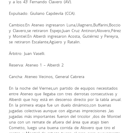
y a los 43′ Fernando Clavero (AV).
Expulsado: Giuliano Capdevila (CCA).
Cambios:En Ateneo ingresaron Luna,Ulagnero,Buffarini,Boccio
y Clavero,se retiraron Espejo,Juan Cruz Antinori,Alovero,Pérez
y Montiel.En Alberdi ingresaron Acosta, Gutiérrez y Pereyra,
se retiraron Escalante,Agüero y Ratalin.
Árbitro: Juan Vaselli.
Reserva: Ateneo 1 – Alberdi 2
Cancha: Ateneo Vecinos, General Cabrera
En la noche del Viernes,un partido de equipos necesitados
entre Ateneo que llegaba con tres derrotas consecutivas y
Alberdi que hoy está en descenso directo por la tabla anual.
En la primera etapa fue un duelo dinámico,con buenas
jugadas colectivas aunque con algunas imprecisiones ,las
jugadas más importantes fueron del tricolor ,dos de Montiel
una con un remate de afuera del área que atajo bien
Cometto, luego una buena corrida de Alovero que tiro el