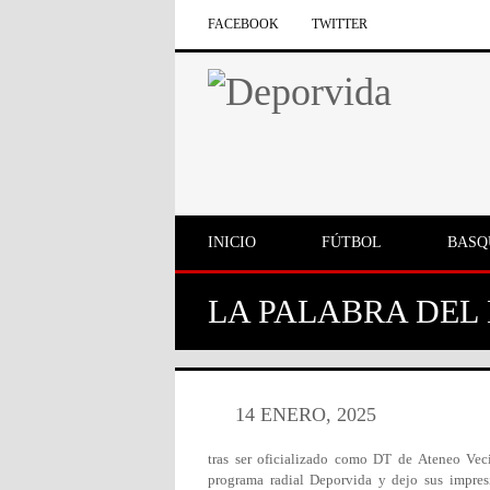
FACEBOOK
TWITTER
INICIO
FÚTBOL
BASQ
LA PALABRA DEL
14 ENERO, 2025
tras ser oficializado como DT de Ateneo Ve
programa radial Deporvida y dejo sus impres