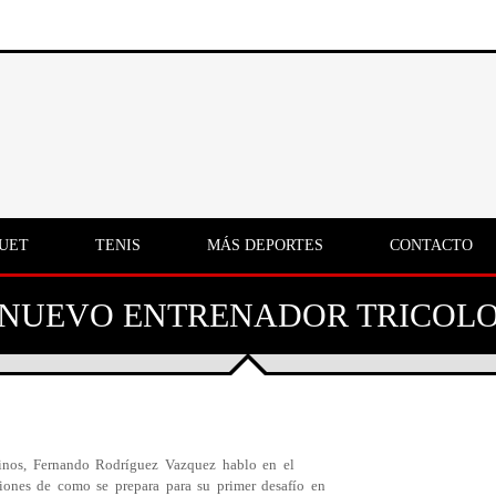
UET
TENIS
MÁS DEPORTES
CONTACTO
 NUEVO ENTRENADOR TRICOL
cinos, Fernando Rodríguez Vazquez hablo en el
iones de como se prepara para su primer desafío en