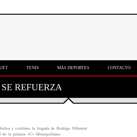
UET
TENIS
MÁS DEPORTES
CONTACTO
 SE REFUERZA
Bollea y confirmo la llegada de Rodrigo Villarreal
ol de la primera «C» Metropolitano.