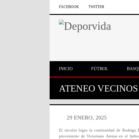
FACEBOOK
TWITTER
INICIO
FÚTBOL
BASQ
ATENEO VECINOS
29 ENERO, 2025
El tricolor logro la continuidad de Rodrigo 
proveniente de Victoriano Arenas en el futb