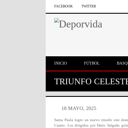
FACEBOOK
TWITTER
INICIO
FÚTBOL
BASQ
TRIUNFO CELEST
18 MAYO, 2025
Santa Paula logro un nuevo triunfo este dom
Cuarto. Los dirigidos por Darío Salgado gole