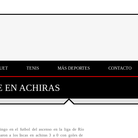
UET
TENIS
MÁS DEPORTES
CONTACTO
E EN ACHIRAS
ingo en el futbol del ascenso en la liga de Río
aron a los Incas en achiras 3 a 0 con goles de