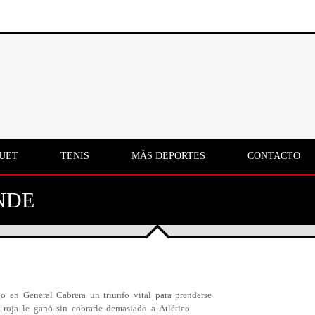
UET
TENIS
MÁS DEPORTES
CONTACTO
NDE
o en General Cabrera un triunfo vital para prenderse
a roja le ganó sin cobrarle demasiado a Atlético