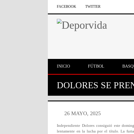
FACEBOOK
TWITTER
INICIO
FÚTBOL
BASQ
DOLORES SE PRE
26 MAYO, 2025
Independiente Dolores consiguió este doming
lentamente en la lucha por el título. La furi