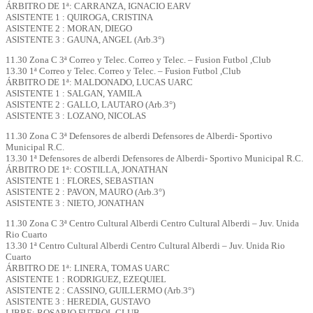
ÁRBITRO DE 1ª: CARRANZA, IGNACIO EARV
ASISTENTE 1 : QUIROGA, CRISTINA
ASISTENTE 2 : MORAN, DIEGO
ASISTENTE 3 : GAUNA, ANGEL (Arb.3°)
11.30 Zona C 3ª Correo y Telec. Correo y Telec. – Fusion Futbol ,Club
13.30 1ª Correo y Telec. Correo y Telec. – Fusion Futbol ,Club
ÁRBITRO DE 1ª: MALDONADO, LUCAS UARC
ASISTENTE 1 : SALGAN, YAMILA
ASISTENTE 2 : GALLO, LAUTARO (Arb.3°)
ASISTENTE 3 : LOZANO, NICOLAS
11.30 Zona C 3ª Defensores de alberdi Defensores de Alberdi- Sportivo
Municipal R.C.
13.30 1ª Defensores de alberdi Defensores de Alberdi- Sportivo Municipal R.C.
ÁRBITRO DE 1ª: COSTILLA, JONATHAN
ASISTENTE 1 : FLORES, SEBASTIAN
ASISTENTE 2 : PAVON, MAURO (Arb.3°)
ASISTENTE 3 : NIETO, JONATHAN
11.30 Zona C 3ª Centro Cultural Alberdi Centro Cultural Alberdi – Juv. Unida
Rio Cuarto
13.30 1ª Centro Cultural Alberdi Centro Cultural Alberdi – Juv. Unida Rio
Cuarto
ÁRBITRO DE 1ª: LINERA, TOMAS UARC
ASISTENTE 1 : RODRIGUEZ, EZEQUIEL
ASISTENTE 2 : CASSINO, GUILLERMO (Arb.3°)
ASISTENTE 3 : HEREDIA, GUSTAVO
LIBRE: ROSARIO FUTBOL CLUB