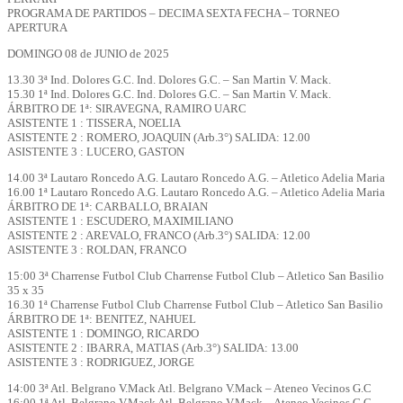
PROGRAMA DE PARTIDOS – DECIMA SEXTA FECHA – TORNEO
APERTURA
DOMINGO 08 de JUNIO de 2025
13.30 3ª Ind. Dolores G.C. Ind. Dolores G.C. – San Martin V. Mack.
15.30 1ª Ind. Dolores G.C. Ind. Dolores G.C. – San Martin V. Mack.
ÁRBITRO DE 1ª: SIRAVEGNA, RAMIRO UARC
ASISTENTE 1 : TISSERA, NOELIA
ASISTENTE 2 : ROMERO, JOAQUIN (Arb.3°) SALIDA: 12.00
ASISTENTE 3 : LUCERO, GASTON
14.00 3ª Lautaro Roncedo A.G. Lautaro Roncedo A.G. – Atletico Adelia Maria
16.00 1ª Lautaro Roncedo A.G. Lautaro Roncedo A.G. – Atletico Adelia Maria
ÁRBITRO DE 1ª: CARBALLO, BRAIAN
ASISTENTE 1 : ESCUDERO, MAXIMILIANO
ASISTENTE 2 : AREVALO, FRANCO (Arb.3°) SALIDA: 12.00
ASISTENTE 3 : ROLDAN, FRANCO
15:00 3ª Charrense Futbol Club Charrense Futbol Club – Atletico San Basilio
35 x 35
16.30 1ª Charrense Futbol Club Charrense Futbol Club – Atletico San Basilio
ÁRBITRO DE 1ª: BENITEZ, NAHUEL
ASISTENTE 1 : DOMINGO, RICARDO
ASISTENTE 2 : IBARRA, MATIAS (Arb.3°) SALIDA: 13.00
ASISTENTE 3 : RODRIGUEZ, JORGE
14:00 3ª Atl. Belgrano V.Mack Atl. Belgrano V.Mack – Ateneo Vecinos G.C
16:00 1ª Atl. Belgrano V.Mack Atl. Belgrano V.Mack – Ateneo Vecinos G.C