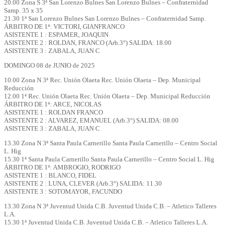
20.00 Zona S 3ª San Lorenzo Bulnes San Lorenzo Bulnes – Confraternidad
Samp. 35 x 35
21.30 1ª San Lorenzo Bulnes San Lorenzo Bulnes – Confraternidad Samp.
ÁRBITRO DE 1ª: VICTORI, GIANFRANCO
ASISTENTE 1 : ESPAMER, JOAQUIN
ASISTENTE 2 : ROLDAN, FRANCO (Arb.3°) SALIDA: 18.00
ASISTENTE 3 : ZABALA, JUAN C
DOMINGO 08 de JUNIO de 2025
10.00 Zona N 3ª Rec. Unión Olaeta Rec. Unión Olaeta – Dep. Municipal
Reducción
12.00 1ª Rec. Unión Olaeta Rec. Unión Olaeta – Dep. Municipal Reducción
ÁRBITRO DE 1ª: ARCE, NICOLAS
ASISTENTE 1 : ROLDAN FRANCO
ASISTENTE 2 : ALVAREZ, EMANUEL (Arb.3°) SALIDA: 08.00
ASISTENTE 3 : ZABALA, JUAN C
13.30 Zona N 3ª Santa Paula Carnerillo Santa Paula Carnerillo – Centro Social
L. Hig
15.30 1ª Santa Paula Carnerillo Santa Paula Carnerillo – Centro Social L. Hig
ÁRBITRO DE 1ª: AMBROGIO, RODRIGO
ASISTENTE 1 : BLANCO, FIDEL
ASISTENTE 2 : LUNA, CLEVER (Arb.3°) SALIDA: 11.30
ASISTENTE 3 : SOTOMAYOR, FACUNDO
13.30 Zona N 3ª Juventud Unida C.B. Juventud Unida C.B. – Atletico Talleres
L.A.
15.30 1ª Juventud Unida C.B. Juventud Unida C.B. – Atletico Talleres L.A.