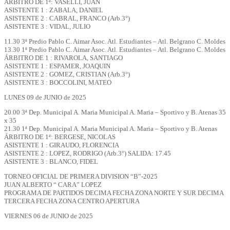
ÁRBITRO DE 1ª: VASELLI, JUAN
ASISTENTE 1 : ZABALA, DANIEL
ASISTENTE 2 : CABRAL, FRANCO (Arb.3°)
ASISTENTE 3 : VIDAL, JULIO
11.30 3ª Predio Pablo C. Aimar Asoc. Atl. Estudiantes – Atl. Belgrano C. Moldes
13.30 1ª Predio Pablo C. Aimar Asoc. Atl. Estudiantes – Atl. Belgrano C. Moldes
ÁRBITRO DE 1 : RIVAROLA, SANTIAGO
ASISTENTE 1 : ESPAMER, JOAQUIN
ASISTENTE 2 : GOMEZ, CRISTIAN (Arb.3°)
ASISTENTE 3 : BOCCOLINI, MATEO
LUNES 09 de JUNIO de 2025
20.00 3ª Dep. Municipal A. Maria Municipal A. Maria – Sportivo y B. Atenas 35
x 35
21.30 1ª Dep. Municipal A. Maria Municipal A. Maria – Sportivo y B. Atenas
ÁRBITRO DE 1ª: BERGESE, NICOLAS
ASISTENTE 1 : GIRAUDO, FLORENCIA
ASISTENTE 2 : LOPEZ, RODRIGO (Arb.3°) SALIDA: 17.45
ASISTENTE 3 : BLANCO, FIDEL
TORNEO OFICIAL DE PRIMERA DIVISION “B”-2025
JUAN ALBERTO “ CARA” LOPEZ
PROGRAMA DE PARTIDOS DECIMA FECHA ZONA NORTE Y SUR DECIMA
TERCERA FECHA ZONA CENTRO APERTURA
VIERNES 06 de JUNIO de 2025