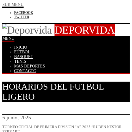
SUB MENU
FACEBOOK
TWITTER
DEPORVIDA
MENU
INICIO
FÚTBOL
BASQUET
TENIS
MÁS DEPORTES
CONTACTO
HORARIOS DEL FUTBOL
LIGERO
6 junio, 2025
TORNEO OFICIAL DE PRIMERA DIVISION “A”-2025 “RUBEN NESTOR
FERRARI”