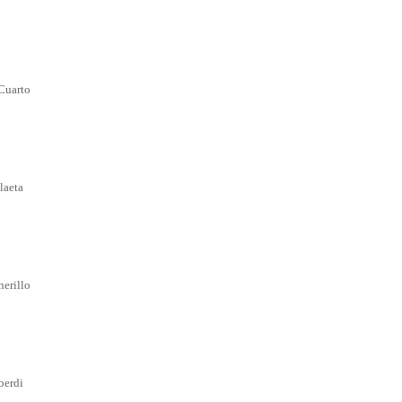
Cuarto
laeta
nerillo
berdi