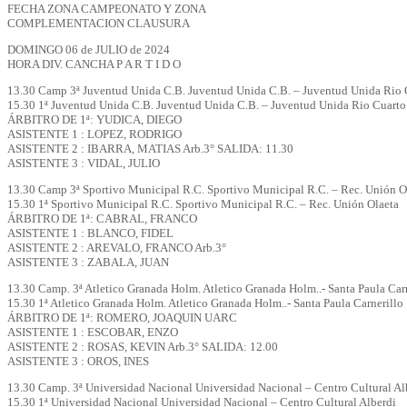
FECHA ZONA CAMPEONATO Y ZONA
COMPLEMENTACION CLAUSURA
DOMINGO 06 de JULIO de 2024
HORA DIV. CANCHA P A R T I D O
13.30 Camp 3ª Juventud Unida C.B. Juventud Unida C.B. – Juventud Unida Rio 
15.30 1ª Juventud Unida C.B. Juventud Unida C.B. – Juventud Unida Rio Cuarto
ÁRBITRO DE 1ª: YUDICA, DIEGO
ASISTENTE 1 : LOPEZ, RODRIGO
ASISTENTE 2 : IBARRA, MATIAS Arb.3° SALIDA: 11.30
ASISTENTE 3 : VIDAL, JULIO
13.30 Camp 3ª Sportivo Municipal R.C. Sportivo Municipal R.C. – Rec. Unión O
15.30 1ª Sportivo Municipal R.C. Sportivo Municipal R.C. – Rec. Unión Olaeta
ÁRBITRO DE 1ª: CABRAL, FRANCO
ASISTENTE 1 : BLANCO, FIDEL
ASISTENTE 2 : AREVALO, FRANCO Arb.3°
ASISTENTE 3 : ZABALA, JUAN
13.30 Camp. 3ª Atletico Granada Holm. Atletico Granada Holm..- Santa Paula Car
15.30 1ª Atletico Granada Holm. Atletico Granada Holm..- Santa Paula Carnerillo
ÁRBITRO DE 1ª: ROMERO, JOAQUIN UARC
ASISTENTE 1 : ESCOBAR, ENZO
ASISTENTE 2 : ROSAS, KEVIN Arb.3° SALIDA: 12.00
ASISTENTE 3 : OROS, INES
13.30 Camp. 3ª Universidad Nacional Universidad Nacional – Centro Cultural Al
15.30 1ª Universidad Nacional Universidad Nacional – Centro Cultural Alberdi