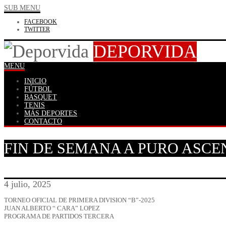
SUB MENU
FACEBOOK
TWITTER
DEPORVIDA
MENU
INICIO
FÚTBOL
BASQUET
TENIS
MÁS DEPORTES
CONTACTO
FIN DE SEMANA A PURO ASCE
4 julio, 2025
TORNEO OFICIAL DE PRIMERA DIVISION “B”-2025
JUAN ALBERTO “ CARA” LOPEZ
PROGRAMA DE PARTIDOS TERCERA