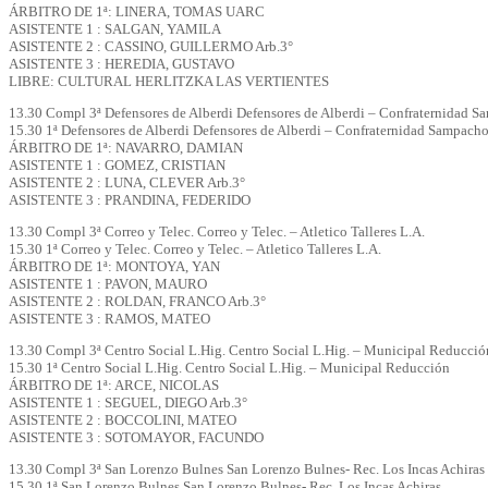
ÁRBITRO DE 1ª: LINERA, TOMAS UARC
ASISTENTE 1 : SALGAN, YAMILA
ASISTENTE 2 : CASSINO, GUILLERMO Arb.3°
ASISTENTE 3 : HEREDIA, GUSTAVO
LIBRE: CULTURAL HERLITZKA LAS VERTIENTES
13.30 Compl 3ª Defensores de Alberdi Defensores de Alberdi – Confraternidad 
15.30 1ª Defensores de Alberdi Defensores de Alberdi – Confraternidad Sampach
ÁRBITRO DE 1ª: NAVARRO, DAMIAN
ASISTENTE 1 : GOMEZ, CRISTIAN
ASISTENTE 2 : LUNA, CLEVER Arb.3°
ASISTENTE 3 : PRANDINA, FEDERIDO
13.30 Compl 3ª Correo y Telec. Correo y Telec. – Atletico Talleres L.A.
15.30 1ª Correo y Telec. Correo y Telec. – Atletico Talleres L.A.
ÁRBITRO DE 1ª: MONTOYA, YAN
ASISTENTE 1 : PAVON, MAURO
ASISTENTE 2 : ROLDAN, FRANCO Arb.3°
ASISTENTE 3 : RAMOS, MATEO
13.30 Compl 3ª Centro Social L.Hig. Centro Social L.Hig. – Municipal Reducció
15.30 1ª Centro Social L.Hig. Centro Social L.Hig. – Municipal Reducción
ÁRBITRO DE 1ª: ARCE, NICOLAS
ASISTENTE 1 : SEGUEL, DIEGO Arb.3°
ASISTENTE 2 : BOCCOLINI, MATEO
ASISTENTE 3 : SOTOMAYOR, FACUNDO
13.30 Compl 3ª San Lorenzo Bulnes San Lorenzo Bulnes- Rec. Los Incas Achiras
15.30 1ª San Lorenzo Bulnes San Lorenzo Bulnes- Rec. Los Incas Achiras