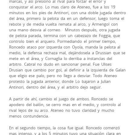
marcas, y asi presiono al rival para forzar el error y
conquistar el arco. Lo mas claro de Ateneo, fue a los 19
minutos en los pies de Antinori, con una doble jugada dentro
del área, primero la pelota da en un defensor, luego toma el
rebote y de media vuelta remata al arco, y Armengol con
una mano desvia al corneo. Minutos después, otra jugada
de pelota parada, termina con un cabezazo de Foggia, que
controlo bien el arquero. Pormediando el primer tiempo,
Roncedo ataco por izquerda con Oyola, manda la pelota al
medio, la defensa rechaza mal, dejándosela a Drussian que se
mete en el área, y Cornaglia lo derriba a instancias del
arbitro. Cabral no dudo en sancionar penal. Fue Ulises
Drusian que cambio por gol, al definir a la izquierda de Galan
que eligio ese palo, pero no llego a desviar. Todo Ateneo
protesto la jugada anterior, donde Lo bajaron a Julian
Antinori, dentro del área, y el arbitro dejo seguir.
A partir de ahí, cambio el juego de ambos. Roncedo se
apodero del balón, se cerro mas en el medio, y controlo al
rival lejos de su arco. Ateneo no tuvo claridad y mucho
menos contundencia.
En el segundo tiempo, la cosa fue igual. Roncedo comenzó
mas intenso, y a los 5 minutos tuvo una situación clara en