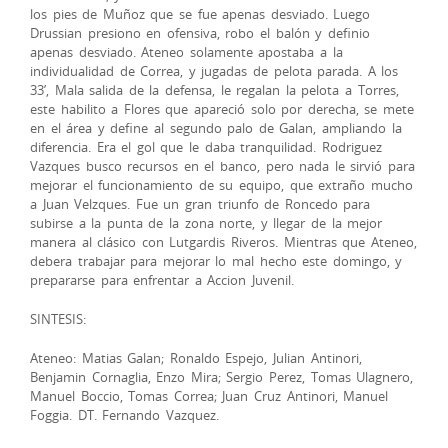
los pies de Muñoz que se fue apenas desviado. Luego
Drussian presiono en ofensiva, robo el balón y definio
apenas desviado. Ateneo solamente apostaba a la
individualidad de Correa, y jugadas de pelota parada. A los
33’, Mala salida de la defensa, le regalan la pelota a Torres,
este habilito a Flores que apareció solo por derecha, se mete
en el área y define al segundo palo de Galan, ampliando la
diferencia. Era el gol que le daba tranquilidad. Rodriguez
Vazques busco recursos en el banco, pero nada le sirvió para
mejorar el funcionamiento de su equipo, que extraño mucho
a Juan Velzques. Fue un gran triunfo de Roncedo para
subirse a la punta de la zona norte, y llegar de la mejor
manera al clásico con Lutgardis Riveros. Mientras que Ateneo,
debera trabajar para mejorar lo mal hecho este domingo, y
prepararse para enfrentar a Accion Juvenil.
SINTESIS:
Ateneo: Matias Galan; Ronaldo Espejo, Julian Antinori,
Benjamin Cornaglia, Enzo Mira; Sergio Perez, Tomas Ulagnero,
Manuel Boccio, Tomas Correa; Juan Cruz Antinori, Manuel
Foggia. DT. Fernando Vazquez.