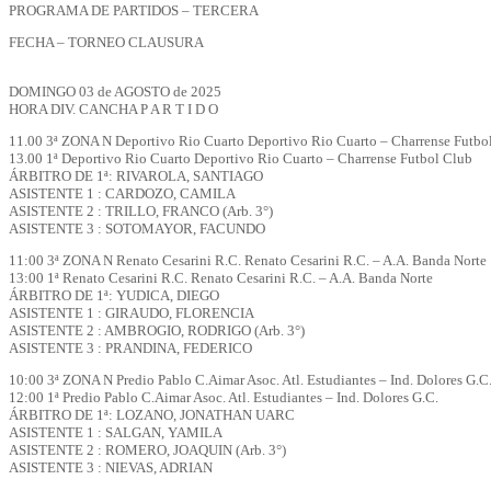
PROGRAMA DE PARTIDOS – TERCERA
FECHA – TORNEO CLAUSURA
DOMINGO 03 de AGOSTO de 2025
HORA DIV. CANCHA P A R T I D O
11.00 3ª ZONA N Deportivo Rio Cuarto Deportivo Rio Cuarto – Charrense Futbo
13.00 1ª Deportivo Rio Cuarto Deportivo Rio Cuarto – Charrense Futbol Club
ÁRBITRO DE 1ª: RIVAROLA, SANTIAGO
ASISTENTE 1 : CARDOZO, CAMILA
ASISTENTE 2 : TRILLO, FRANCO (Arb. 3°)
ASISTENTE 3 : SOTOMAYOR, FACUNDO
11:00 3ª ZONA N Renato Cesarini R.C. Renato Cesarini R.C. – A.A. Banda Norte
13:00 1ª Renato Cesarini R.C. Renato Cesarini R.C. – A.A. Banda Norte
ÁRBITRO DE 1ª: YUDICA, DIEGO
ASISTENTE 1 : GIRAUDO, FLORENCIA
ASISTENTE 2 : AMBROGIO, RODRIGO (Arb. 3°)
ASISTENTE 3 : PRANDINA, FEDERICO
10:00 3ª ZONA N Predio Pablo C.Aimar Asoc. Atl. Estudiantes – Ind. Dolores G.C
12:00 1ª Predio Pablo C.Aimar Asoc. Atl. Estudiantes – Ind. Dolores G.C.
ÁRBITRO DE 1ª: LOZANO, JONATHAN UARC
ASISTENTE 1 : SALGAN, YAMILA
ASISTENTE 2 : ROMERO, JOAQUIN (Arb. 3°)
ASISTENTE 3 : NIEVAS, ADRIAN