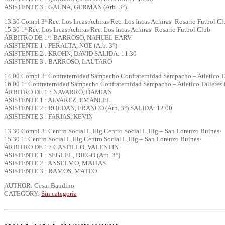
ASISTENTE 3 : GAUNA, GERMAN (Arb. 3°)
13.30 Compl 3ª Rec. Los Incas Achiras Rec. Los Incas Achiras- Rosario Futbol Cl
15.30 1ª Rec. Los Incas Achiras Rec. Los Incas Achiras- Rosario Futbol Club
ÁRBITRO DE 1ª: BARROSO, NAHUEL EARV
ASISTENTE 1 : PERALTA, NOE (Arb. 3°)
ASISTENTE 2 : KROHN, DAVID SALIDA: 11.30
ASISTENTE 3 : BARROSO, LAUTARO
14.00 Compl 3ª Confraternidad Sampacho Confraternidad Sampacho – Atletico Ta
16.00 1ª Confraternidad Sampacho Confraternidad Sampacho – Atletico Talleres 
ÁRBITRO DE 1ª: NAVARRO, DAMIAN
ASISTENTE 1 : ALVAREZ, EMANUEL
ASISTENTE 2 : ROLDAN, FRANCO (Arb. 3°) SALIDA: 12.00
ASISTENTE 3 : FARIAS, KEVIN
13.30 Compl 3ª Centro Social L.Hig Centro Social L.Hig – San Lorenzo Bulnes
15.30 1ª Centro Social L.Hig Centro Social L.Hig – San Lorenzo Bulnes
ÁRBITRO DE 1ª: CASTILLO, VALENTIN
ASISTENTE 1 : SEGUEL, DIEGO (Arb. 3°)
ASISTENTE 2 : ANSELMO, MATIAS
ASISTENTE 3 : RAMOS, MATEO
AUTHOR: Cesar Baudino
CATEGORY:
Sin categoría