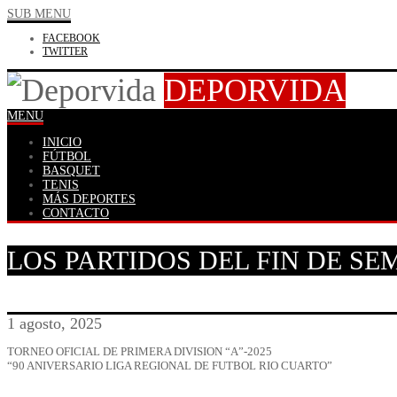
SUB MENU
FACEBOOK
TWITTER
DEPORVIDA
MENU
INICIO
FÚTBOL
BASQUET
TENIS
MÁS DEPORTES
CONTACTO
LOS PARTIDOS DEL FIN DE S
1 agosto, 2025
TORNEO OFICIAL DE PRIMERA DIVISION “A”-2025
“90 ANIVERSARIO LIGA REGIONAL DE FUTBOL RIO CUARTO”