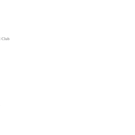
l Club
.