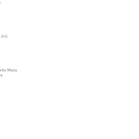
.
 A.G.
elia Maria
ia
o