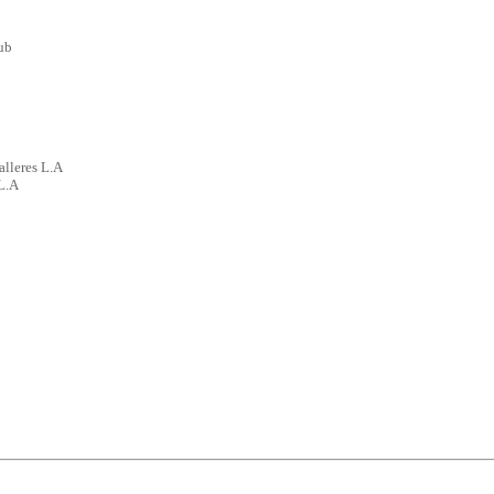
ub
lleres L.A
L.A