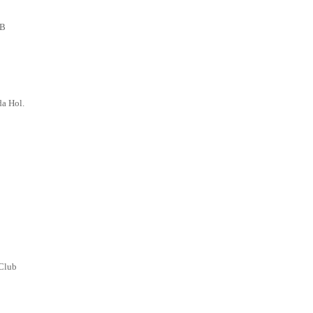
.B
da Hol.
 Club