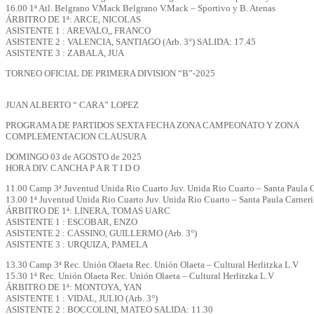
16.00 1ª Atl. Belgrano V.Mack Belgrano V.Mack – Sportivo y B. Atenas
ÁRBITRO DE 1ª: ARCE, NICOLAS
ASISTENTE 1 : AREVALO,, FRANCO
ASISTENTE 2 : VALENCIA, SANTIAGO (Arb. 3°) SALIDA: 17.45
ASISTENTE 3 : ZABALA, JUA
TORNEO OFICIAL DE PRIMERA DIVISION “B”-2025
JUAN ALBERTO “ CARA” LOPEZ
PROGRAMA DE PARTIDOS SEXTA FECHA ZONA CAMPEONATO Y ZONA
COMPLEMENTACION CLAUSURA
DOMINGO 03 de AGOSTO de 2025
HORA DIV. CANCHA P A R T I D O
11.00 Camp 3ª Juventud Unida Rio Cuarto Juv. Unida Rio Cuarto – Santa Paula C
13.00 1ª Juventud Unida Rio Cuarto Juv. Unida Rio Cuarto – Santa Paula Carneri
ÁRBITRO DE 1ª: LINERA, TOMAS UARC
ASISTENTE 1 : ESCOBAR, ENZO
ASISTENTE 2 : CASSINO, GUILLERMO (Arb. 3°)
ASISTENTE 3 : URQUIZA, PAMELA
13.30 Camp 3ª Rec. Unión Olaeta Rec. Unión Olaeta – Cultural Herlitzka L.V
15.30 1ª Rec. Unión Olaeta Rec. Unión Olaeta – Cultural Herlitzka L.V
ÁRBITRO DE 1ª: MONTOYA, YAN
ASISTENTE 1 : VIDAL, JULIO (Arb. 3°)
ASISTENTE 2 : BOCCOLINI, MATEO SALIDA: 11.30