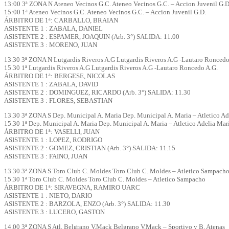
13:00 3ª ZONA N Ateneo Vecinos G.C. Ateneo Vecinos G.C. – Accion Juvenil G.D
15:00 1ª Ateneo Vecinos G.C. Ateneo Vecinos G.C. – Accion Juvenil G.D.
ÁRBITRO DE 1ª: CARBALLO, BRAIAN
ASISTENTE 1 : ZABALA, DANIEL
ASISTENTE 2 : ESPAMER, JOAQUIN (Arb. 3°) SALIDA: 11.00
ASISTENTE 3 : MORENO, JUAN
13.30 3ª ZONA N Lutgardis Riveros A.G Lutgardis Riveros A.G -Lautaro Roncedo
15.30 1ª Lutgardis Riveros A.G Lutgardis Riveros A.G -Lautaro Roncedo A.G.
ÁRBITRO DE 1ª: BERGESE, NICOLAS
ASISTENTE 1 : ZABALA, DAVID
ASISTENTE 2 : DOMINGUEZ, RICARDO (Arb. 3°) SALIDA: 11.30
ASISTENTE 3 : FLORES, SEBASTIAN
13.30 3ª ZONA S Dep. Municipal A. Maria Dep. Municipal A. Maria – Atletico Ad
15.30 1ª Dep. Municipal A. Maria Dep. Municipal A. Maria – Atletico Adelia Mar
ÁRBITRO DE 1ª: VASELLI, JUAN
ASISTENTE 1 : LOPEZ, RODRIGO
ASISTENTE 2 : GOMEZ, CRISTIAN (Arb. 3°) SALIDA: 11.15
ASISTENTE 3 : FAINO, JUAN
13.30 3ª ZONA S Toro Club C. Moldes Toro Club C. Moldes – Atletico Sampach
15.30 1ª Toro Club C. Moldes Toro Club C. Moldes – Atletico Sampacho
ÁRBITRO DE 1ª: SIRAVEGNA, RAMIRO UARC
ASISTENTE 1 : NIETO, DARIO
ASISTENTE 2 : BARZOLA, ENZO (Arb. 3°) SALIDA: 11.30
ASISTENTE 3 : LUCERO, GASTON
14.00 3ª ZONA S Atl. Belgrano V.Mack Belgrano V.Mack – Sportivo y B. Atenas