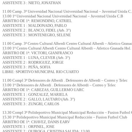
ASISTENTE 3 : NIETO, JONATHAN
11.00 Camp. 3ª Universidad Nacional Universidad Nacional – Juventud Unida C
13.00 1ª Universidad Nacional Universidad Nacional – Juventud Unida C.B
ÁRBITRO DE 1ª: REMONDINO, CATRIEL
ASISTENTE 1 : MALDONADO, PABLO
ASISTENTE 2 : BLANCO, FIDEL (Arb. 3°)
ASISTENTE 3 : MONTENEGRO, SELENE
11.00 Camp. 3ª Centro Cultural Alberdi Centro Cultural Alberdi – Atletico Grana
13.00 1ª Centro Cultural Alberdi Centro Cultural Alberdi – Atletico Granada Hol.
ÁRBITRO DE 1ª: VICTORI, GIANFRANCO
ASISTENTE 1 : LUNA, CLEVER (Arb. 3°)
ASISTENTE 2 : RODRIGUEZ, JORGE
ASISTENTE 3 : PEÑA, SOFIA
LIBRE: SPORTIVO MUNICIPAL RIO CUARTO
11.00 Compl 3ª Defensores de Alberdi . Defensores de Alberdi – Correo y Telec
13.00 1ª Defensores de Alberdi . Defensores de Alberdi – Correo y Telec
ÁRBITRO DE 1ª: CABEZAS, GUILLERMO UARC
ASISTENTE 1 : GONZALEZ, MARIELA
ASISTENTE 2 : GALLO, LAUTARO (Arb. 3°)
ASISTENTE 3 : ZUNGRI, CARLOS
13.30 Compl 3ª Polideportivo Municipal Municipal Reducción – Fusion Futbol
15.30 1ª Polideportivo Municipal Municipal Reducción – Fusion Futbol Club
ÁRBITRO DE 1ª: CHAVEZ, DANIS EARV
ASISTENTE 1 : ORPINEL, JOSE
ASISTENTE 2 : QUIROGA, CRISTINA SALIDA: 13.00