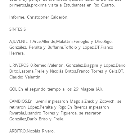
primeros,la.proxima visita a Estudiantes en Rio Cuarto.
Informe: Christopher Calderón.
SÍNTESIS
A.JUVENIL 1:Arce.Allende,Malattini,Fenoglio y Dho.Rigo,
González, Peralta y Buffarini.Toffolo y López.DT:Franco
Herrera.
L.RIVEROS 0:Remedi.Valentin, González,Biaggini y López.Dario
Brito,Laspina,Freile y Nicolás Britos.Franco Torres y Celiz.DT:
Claudio Valentín.
GOL:En el segundo tiempo a los 26′ Magoia (AJ).
CAMBIOS:En Juvenil ingresaron Magoia,Znick y Zicovich, se
retiraron López,Peralta y Rigo.En Riveros ingresaron
Rivarola,Lisandro Torres y Figueroa, se retiraron
González,Darío Brito y Freile.
ÁRBITRO:Nicolás Rivero.