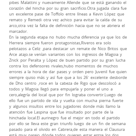
pibes Malattini y nuevamente Allende que se está ganando el
corazón del hincha por su gran sacrificio.Otra jugada clara fue
un excelente pase de Toffolo entre líneas a Kevin López que
remato y Remedi otra vez achico para evitar la caída de su
arco,otra vez la falta de definición hacia que no se abriera el
marcador.
En la segunda etapa no hubo mucha diferencia ya que los de
Herrera siempre fueron protagonistas,Riveros era solo
pelotazos a Celiz ,para destacar un remate de Nico Britos que
Arce atajo.se venían variantes con los ingresos de Magoia y
Znick por Peralta y López de buen partido por su gran lucha
contra los defensores rivales,hubo momentos de muchos
errores a la hora de dar pases y orden pero Juvenil fue quien
siempre quiso más y así fue que a los 26′ excelente desborde
de Dho centro ,roce en la cabeza de Rigo que descolocó a
todos y Magoia llegó para empujarla y poner el uno a
cero,alegría del local que por fin lograba convertir.Luego de
ello fue un partido de ida y vuelta con mucha pierna fuerte
y algunos insultos entre los jugadores donde más llamo la
atención fue Laspina que fue insultado por parte de la
hinchada local.El aurinegro fue el mejor en todo el partido
por ello se lleva este gran triunfo luego de un fin de semana
pasado para el olvido en Cabrera,de esta manera el Clausura
está muy parejo dónde todos quieren estar entre los dos