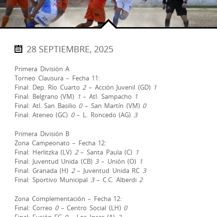
28 SEPTIEMBRE, 2025
Primera División A
Torneo Clausura – Fecha 11:
Final: Dep. Río Cuarto
2
– Acción Juvenil (GD)
1
Final: Belgrano (VM)
1
– Atl. Sampacho
1
Final: Atl. San Basilio
0
– San Martín (VM)
0
Final: Ateneo (GC)
0
– L. Roncedo (AG)
3
Primera División B
Zona Campeonato – Fecha 12:
Final: Herlitzka (LV)
2
– Santa Paula (C)
1
Final: Juventud Unida (CB)
3
– Unión (O)
1
Final: Granada (H)
2
– Juventud Unida RC
3
Final: Sportivo Municipal
3
– C.C. Alberdi
2
Zona Complementación – Fecha 12:
Final: Correo
0
– Centro Social (LH)
0
Final: Fusión FC
0
– Los Incas (A)
2