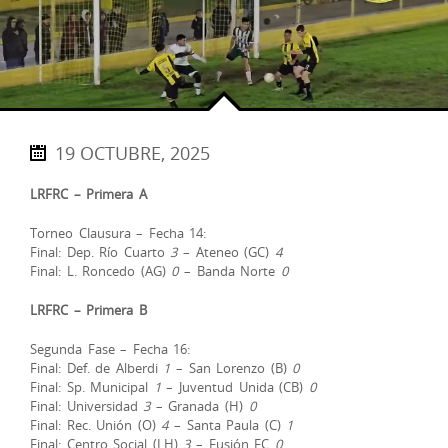
19 OCTUBRE, 2025
LRFRC – Primera A
Torneo Clausura – Fecha 14:
Final: Dep. Río Cuarto
3
– Ateneo (GC)
4
Final: L. Roncedo (AG)
0
– Banda Norte
0
LRFRC – Primera B
Segunda Fase – Fecha 16:
Final: Def. de Alberdi
1
– San Lorenzo (B)
0
Final: Sp. Municipal
1
– Juventud Unida (CB)
0
Final: Universidad
3
– Granada (H)
0
Final: Rec. Unión (O)
4
– Santa Paula (C)
1
Final: Centro Social (LH)
3
– Fusión FC
0