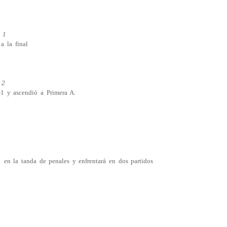
)
1
a la final
l
2
-1 y ascendió a Primera A.
-1 en la tanda de penales y enfrentará en dos partidos