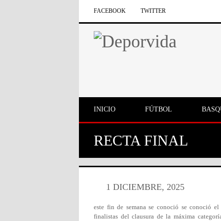
FACEBOOK
TWITTER
INICIO
FÚTBOL
BASQ
RECTA FINAL
1 DICIEMBRE, 2025
este fin de semana se conoció se conoció el
finalistas del clausura de la máxima categorí