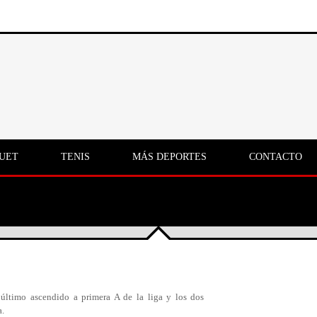
UET
TENIS
MÁS DEPORTES
CONTACTO
 último ascendido a primera A de la liga y los dos
a.