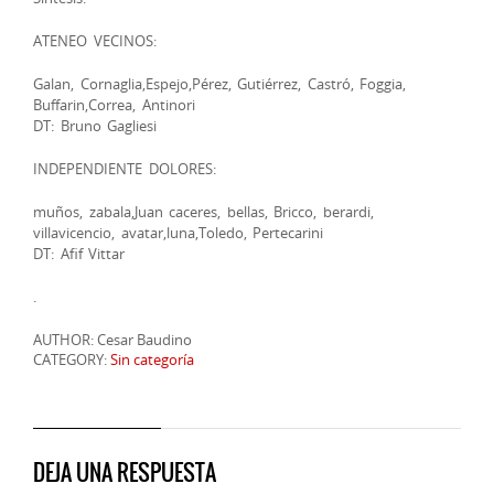
ATENEO VECINOS:
Galan, Cornaglia,Espejo,Pérez, Gutiérrez, Castró, Foggia,
Buffarin,Correa, Antinori
DT: Bruno Gagliesi
INDEPENDIENTE DOLORES:
muños, zabala,Juan caceres, bellas, Bricco, berardi,
villavicencio, avatar,luna,Toledo, Pertecarini
DT: Afif Vittar
.
AUTHOR: Cesar Baudino
CATEGORY:
Sin categoría
DEJA UNA RESPUESTA