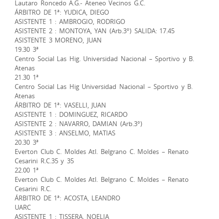
Lautaro Roncedo A.G.- Ateneo Vecinos G.C.
ÁRBITRO DE 1ª: YUDICA, DIEGO
ASISTENTE 1 : AMBROGIO, RODRIGO
ASISTENTE 2 : MONTOYA, YAN (Arb.3°) SALIDA: 17.45
ASISTENTE 3 MORENO, JUAN
19.30 3ª
Centro Social Las Hig. Universidad Nacional – Sportivo y B.
Atenas
21.30 1ª
Centro Social Las Hig Universidad Nacional – Sportivo y B.
Atenas
ÁRBITRO DE 1ª: VASELLI, JUAN
ASISTENTE 1 : DOMINGUEZ, RICARDO
ASISTENTE 2 : NAVARRO, DAMIAN (Arb.3°)
ASISTENTE 3 : ANSELMO, MATIAS
20.30 3ª
Everton Club C. Moldes Atl. Belgrano C. Moldes – Renato
Cesarini R.C.35 y 35
22.00 1ª
Everton Club C. Moldes Atl. Belgrano C. Moldes – Renato
Cesarini R.C.
ÁRBITRO DE 1ª: ACOSTA, LEANDRO
UARC
ASISTENTE 1 : TISSERA, NOELIA