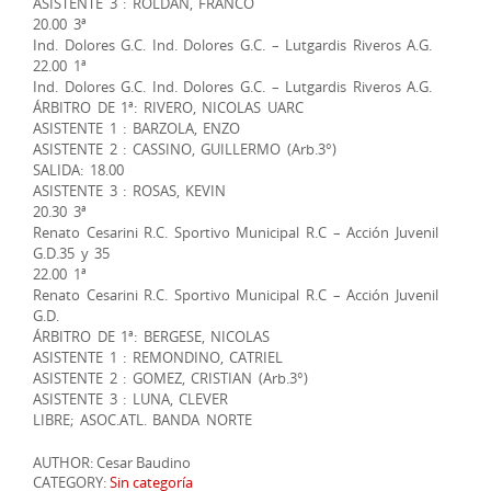
ASISTENTE 3 : ROLDAN, FRANCO
20.00 3ª
Ind. Dolores G.C. Ind. Dolores G.C. – Lutgardis Riveros A.G.
22.00 1ª
Ind. Dolores G.C. Ind. Dolores G.C. – Lutgardis Riveros A.G.
ÁRBITRO DE 1ª: RIVERO, NICOLAS UARC
ASISTENTE 1 : BARZOLA, ENZO
ASISTENTE 2 : CASSINO, GUILLERMO (Arb.3°)
SALIDA: 18.00
ASISTENTE 3 : ROSAS, KEVIN
20.30 3ª
Renato Cesarini R.C. Sportivo Municipal R.C – Acción Juvenil
G.D.35 y 35
22.00 1ª
Renato Cesarini R.C. Sportivo Municipal R.C – Acción Juvenil
G.D.
ÁRBITRO DE 1ª: BERGESE, NICOLAS
ASISTENTE 1 : REMONDINO, CATRIEL
ASISTENTE 2 : GOMEZ, CRISTIAN (Arb.3°)
ASISTENTE 3 : LUNA, CLEVER
LIBRE; ASOC.ATL. BANDA NORTE
AUTHOR: Cesar Baudino
CATEGORY:
Sin categoría