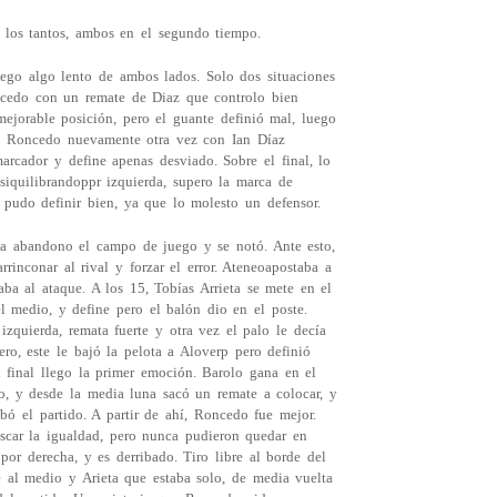
n los tantos, ambos en el segundo tiempo.
uego algo lento de ambos lados. Solo dos situaciones
ncedo con un remate de Diaz que controlo bien
jorable posición, pero el guante definió mal, luego
vo Roncedo nuevamente otra vez con Ian Díaz
arcador y define apenas desviado. Sobre el final, lo
iquilibrandoppr izquierda, supero la marca de
o pudo definir bien, ya que lo molesto un defensor.
ea abandono el campo de juego y se notó. Ante esto,
rinconar al rival y forzar el error. Ateneoapostaba a
aba al ataque. A los 15, Tobías Arrieta se mete en el
l medio, y define pero el balón dio en el poste.
zquierda, remata fuerte y otra vez el palo le decía
ro, este le bajó la pelota a Aloverp pero definió
 final llego la primer emoción. Barolo gana en el
io, y desde la media luna sacó un remate a colocar, y
bó el partido. A partir de ahí, Roncedo fue mejor.
car la igualdad, pero nunca pudieron quedar en
por derecha, y es derribado. Tiro libre al borde del
te al medio y Arieta que estaba solo, de media vuelta