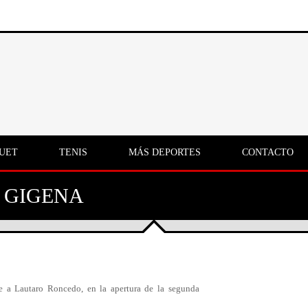
UET
TENIS
MÁS DEPORTES
CONTACTO
 GIGENA
nte a Lautaro Roncedo, en la apertura de la segunda