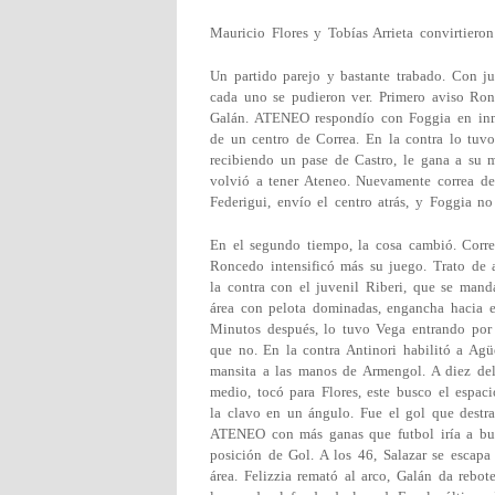
Mauricio Flores y Tobías Arrieta convirtiero
Un partido parejo y bastante trabado. Con j
cada uno se pudieron ver. Primero aviso Ro
Galán. ATENEO respondío con Foggia en inme
de un centro de Correa. En la contra lo tu
recibiendo un pase de Castro, le gana a su m
volvió a tener Ateneo. Nuevamente correa des
Federigui, envío el centro atrás, y Foggia n
En el segundo tiempo, la cosa cambió. Corr
Roncedo intensificó más su juego. Trato de ar
la contra con el juvenil Riberi, que se mand
área con pelota dominadas, engancha hacia e
Minutos después, lo tuvo Vega entrando por i
que no. En la contra Antinori habilitó a Agüe
mansita a las manos de Armengol. A diez del
medio, tocó para Flores, este busco el espac
la clavo en un ángulo. Fue el gol que destra
ATENEO con más ganas que futbol iría a bus
posición de Gol. A los 46, Salazar se escapa 
área. Felizzia remató al arco, Galán da rebo