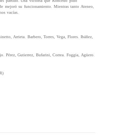
del partido. Una victoria que Roncedo pido
onde mejoró su funcionamiento. Mientras tanto Ateneo,
nos vacías.
etto, Arrieta. Barbero, Torres, Vega, Flores. Ibáñez,
. Pérez, Gutierrez, Bufarini, Correa. Foggia, Agüero.
LR)