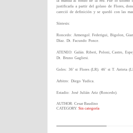
la manda al fondo de la red. Fue lo último 
justificarla a partir del golaso de Flores, d
careció de definición y se quedó con las ma
Síntesis:
Roncedo: Armengol. Federigui, Bigolon, Gianin
Díaz. Dt. Facundo Ponce.
ATENEO: Galán. Riberi, Poloni, Castro, Espejo
Dt. Bruno Gagliesi.
Goles: 36’ st Flores (LR). 46’ st T. Arrieta (
Arbitro: Diego Yudica.
Estadio: José Julián Ariz (Roncedo).
AUTHOR: Cesar Baudino
CATEGORY:
Sin categoría