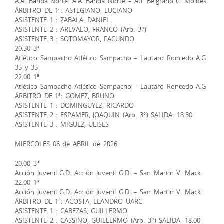
A.A. Banda Norte. A.A. Banda Norte – Atl. Belgrano C. Moldes
ÁRBITRO DE 1ª: ASTEGIANO, LUCIANO
ASISTENTE 1 : ZABALA, DANIEL
ASISTENTE 2 : AREVALO, FRANCO (Arb. 3°)
ASISTENTE 3 : SOTOMAYOR, FACUNDO
20.30 3ª
Atlético Sampacho Atlético Sampacho – Lautaro Roncedo A.G
35 y 35
22.00 1ª
Atlético Sampacho Atlético Sampacho – Lautaro Roncedo A.G
ÁRBITRO DE 1ª: GOMEZ, BRUNO
ASISTENTE 1 : DOMINGUYEZ, RICARDO
ASISTENTE 2 : ESPAMER, JOAQUIN (Arb. 3°) SALIDA: 18.30
ASISTENTE 3 : MIGUEZ, ULISES
MIERCOLES 08 de ABRIL de 2026
20.00 3ª
Acción Juvenil G.D. Acción Juvenil G.D. – San Martin V. Mack
22.00 1ª
Acción Juvenil G.D. Acción Juvenil G.D. – San Martin V. Mack
ÁRBITRO DE 1ª: ACOSTA, LEANDRO UARC
ASISTENTE 1 : CABEZAS, GUILLERMO
ASISTENTE 2 : CASSINO, GUILLERMO (Arb. 3°) SALIDA: 18.00