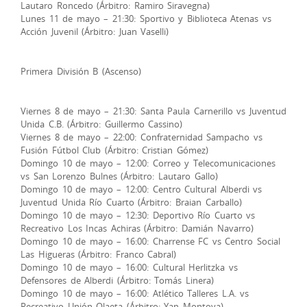
Lautaro Roncedo (Árbitro: Ramiro Siravegna)
​Lunes 11 de mayo – 21:30: Sportivo y Biblioteca Atenas vs
Acción Juvenil (Árbitro: Juan Vaselli)
Primera División B (Ascenso)
Viernes 8 de mayo – 21:30: Santa Paula Carnerillo vs Juventud
Unida C.B. (Árbitro: Guillermo Cassino)
​Viernes 8 de mayo – 22:00: Confraternidad Sampacho vs
Fusión Fútbol Club (Árbitro: Cristian Gómez)
​Domingo 10 de mayo – 12:00: Correo y Telecomunicaciones
vs San Lorenzo Bulnes (Árbitro: Lautaro Gallo)
​Domingo 10 de mayo – 12:00: Centro Cultural Alberdi vs
Juventud Unida Río Cuarto (Árbitro: Braian Carballo)
​Domingo 10 de mayo – 12:30: Deportivo Río Cuarto vs
Recreativo Los Incas Achiras (Árbitro: Damián Navarro)
​Domingo 10 de mayo – 16:00: Charrense FC vs Centro Social
Las Higueras (Árbitro: Franco Cabral)
​Domingo 10 de mayo – 16:00: Cultural Herlitzka vs
Defensores de Alberdi (Árbitro: Tomás Linera)
​Domingo 10 de mayo – 16:00: Atlético Talleres L.A. vs
Recreativo Unión Olaeta (Árbitro: Yan Montoya)