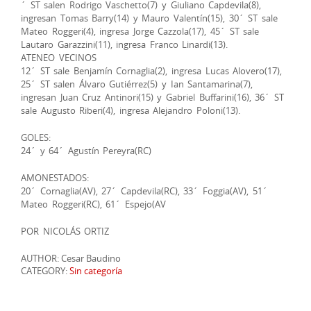
´ ST salen Rodrigo Vaschetto(7) y Giuliano Capdevila(8),
ingresan Tomas Barry(14) y Mauro Valentín(15), 30´ ST sale
Mateo Roggeri(4), ingresa Jorge Cazzola(17), 45´ ST sale
Lautaro Garazzini(11), ingresa Franco Linardi(13).
ATENEO VECINOS
12´ ST sale Benjamín Cornaglia(2), ingresa Lucas Alovero(17),
25´ ST salen Álvaro Gutiérrez(5) y Ian Santamarina(7),
ingresan Juan Cruz Antinori(15) y Gabriel Buffarini(16), 36´ ST
sale Augusto Riberi(4), ingresa Alejandro Poloni(13).
GOLES:
24´ y 64´ Agustín Pereyra(RC)
AMONESTADOS:
20´ Cornaglia(AV), 27´ Capdevila(RC), 33´ Foggia(AV), 51´
Mateo Roggeri(RC), 61´ Espejo(AV
POR NICOLÁS ORTIZ
AUTHOR: Cesar Baudino
CATEGORY:
Sin categoría