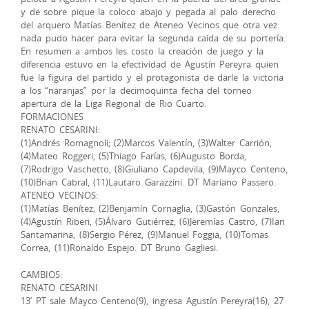
y de sobre pique la coloco abajo y pegada al palo derecho
del arquero Matías Benítez de Ateneo Vecinos que otra vez
nada pudo hacer para evitar la segunda caída de su portería.
En resumen a ambos les costo la creación de juego y la
diferencia estuvo en la efectividad de Agustín Pereyra quien
fue la figura del partido y el protagonista de darle la victoria
a los “naranjas” por la decimoquinta fecha del torneo
apertura de la Liga Regional de Rio Cuarto.
FORMACIONES
RENATO CESARINI:
(1)Andrés Romagnoli; (2)Marcos Valentín, (3)Walter Carrión,
(4)Mateo Roggeri, (5)Thiago Farías, (6)Augusto Borda,
(7)Rodrigo Vaschetto, (8)Giuliano Capdevila, (9)Mayco Centeno,
(10)Brian Cabral, (11)Lautaro Garazzini. DT Mariano Passero.
ATENEO VECINOS:
(1)Matías Benítez; (2)Benjamín Cornaglia, (3)Gastón Gonzales,
(4)Agustín Riberi, (5)Álvaro Gutiérrez, (6)Jeremías Castro, (7)Ian
Santamarina, (8)Sergio Pérez, (9)Manuel Foggia, (10)Tomas
Correa, (11)Ronaldo Espejo. DT Bruno Gagliesi.
CAMBIOS:
RENATO CESARINI
13’ PT sale Mayco Centeno(9), ingresa Agustín Pereyra(16), 27