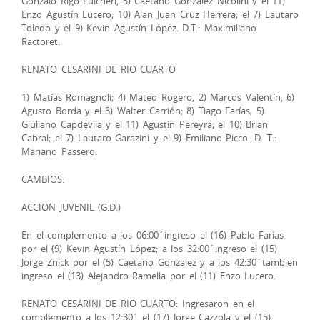
Gonzalo Rigo Fulcheri, 5) Caetano Gonzalez Nicolini y el 11)
Enzo Agustín Lucero; 10) Alan Juan Cruz Herrera; el 7) Lautaro
Toledo y el 9) Kevin Agustín López. D.T.: Maximiliano
Ractoret.
RENATO CESARINI DE RIO CUARTO
1) Matías Romagnoli; 4) Mateo Rogero, 2) Marcos Valentín, 6)
Agusto Borda y el 3) Walter Carrión; 8) Tiago Farías, 5)
Giuliano Capdevila y el 11) Agustín Pereyra; el 10) Brian
Cabral; el 7) Lautaro Garazini y el 9) Emiliano Picco. D. T.:
Mariano Passero.
CAMBIOS:
ACCION JUVENIL (G.D.)
En el complemento a los 06:00´ingreso el (16) Pablo Farías
por el (9) Kevin Agustín López; a los 32:00´ingreso el (15)
Jorge Znick por el (5) Caetano Gonzalez y a los 42:30´tambien
ingreso el (13) Alejandro Ramella por el (11) Enzo Lucero.
RENATO CESARINI DE RIO CUARTO: Ingresaron en el
complemento a los 12:30´ el (17) Jorge Cazzola y el (15)