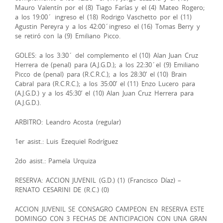
Mauro Valentín por el (8) Tiago Farías y el (4) Mateo Rogero;
a los 19:00´ ingreso el (18) Rodrigo Vaschetto por el (11)
Agustin Pereyra y a los 42:00´ingreso el (16) Tomas Berry y
se retiró con la (9) Emiliano Picco.
GOLES: a los 3:30´ del complemento el (10) Alan Juan Cruz
Herrera de (penal) para (A.J.G.D.); a los 22:30´el (9) Emiliano
Picco de (penal) para (R.C.R.C.); a los 28:30’ el (10) Brain
Cabral para (R.C.R.C.); a los 35:00’ el (11) Enzo Lucero para
(A.J.G.D.) y a los 45:30’ el (10) Alan Juan Cruz Herrera para
(A.J.G.D.).
ARBITRO: Leandro Acosta (regular)
1er asist.: Luis Ezequiel Rodríguez
2do asist.: Pamela Urquiza
RESERVA: ACCION JUVENIL (G.D.) (1) (Francisco Díaz) –
RENATO CESARINI DE (R.C.) (0)
ACCION JUVENIL SE CONSAGRO CAMPEON EN RESERVA ESTE
DOMINGO CON 3 FECHAS DE ANTICIPACION CON UNA GRAN