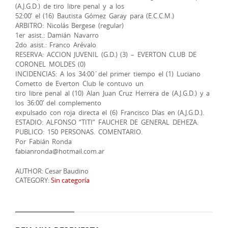
(A.J.G.D.) de tiro libre penal y a los
52:00’ el (16) Bautista Gómez Garay para (E.C.C.M.)
ARBITRO: Nicolás Bergese (regular)
1er asist.: Damián Navarro
2do asist.: Franco Arévalo
RESERVA: ACCION JUVENIL (G.D.) (3) – EVERTON CLUB DE
CORONEL MOLDES (0)
INCIDENCIAS: A los 34:00´del primer tiempo el (1) Luciano
Cometto de Everton Club le contuvo un
tiro libre penal al (10) Alan Juan Cruz Herrera de (A.J.G.D.) y a
los 36:00’ del complemento
expulsado con roja directa el (6) Francisco Días en (A.J.G.D.).
ESTADIO: ALFONSO “TITI” FAUCHER DE GENERAL DEHEZA.
PUBLICO: 150 PERSONAS. COMENTARIO.
Por Fabián Ronda
fabianronda@hotmail.com.ar
AUTHOR: Cesar Baudino
CATEGORY:
Sin categoría