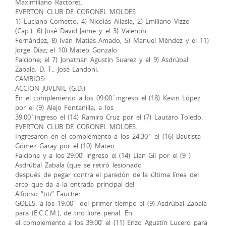
Maximiliano Ractoret.
EVERTON CLUB DE CORONEL MOLDES
1) Luciano Cometto; 4) Nicolás Allasia, 2) Emiliano Vizzo
(Cap.), 6) José David Jaime y el 3) Valentín
Fernández; 8) Iván Matías Amado, 5) Manuel Méndez y el 11)
Jorge Díaz; el 10) Mateo Gonzalo
Falcione; el 7) Jonathan Agustín Suarez y el 9) Asdrúbal
Zabala. D. T.: José Landoni.
CAMBIOS:
ACCION JUVENIL (G.D.)
En el complemento a los 09:00´ingreso el (18) Kevin López
por el (9) Alejo Fontanilla; a los
39:00´ingreso el (14) Ramiro Cruz por el (7) Lautaro Toledo.
EVERTON CLUB DE CORONEL MOLDES.
Ingresaron en el complemento a los 24:30´ el (16) Bautista
Gómez Garay por el (10) Mateo
Falcione y a los 29:00’ ingreso el (14) Lían Gil por el (9 )
Asdrúbal Zabala (que se retiró lesionado
después de pegar contra el paredón de la última línea del
arco que da a la entrada principal del
Alfonso “titi” Faucher.
GOLES: a los 19:00´ del primer tiempo el (9) Asdrúbal Zabala
para (E.C.C.M.), de tiro libre penal. En
el complemento a los 39:00’ el (11) Enzo Agustín Lucero para