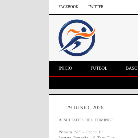
FACEBOOK
TWITTER
INICIO
FÚTBOL
BASQ
29 JUNIO, 2026
RESULTADOS DEL DOMINGO
Primera “A” – Fecha 19
Lautaro Roncedo 1-0 Toro Club