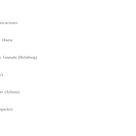
nicaciones
 Olaeta
ico Granada (Holmberg)
o)
as (Achiras)
mpacho)