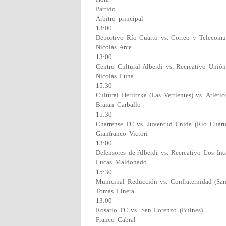
Partido
Árbitro principal
13:00
Deportivo Río Cuarto vs. Correo y Telecomu
Nicolás Arce
13:00
Centro Cultural Alberdi vs. Recreativo Unión
Nicolás Luna
15:30
Cultural Herlitzka (Las Vertientes) vs. Atlét
Braian Carballo
15:30
Charrense FC vs. Juventud Unida (Río Cuart
Gianfranco Victori
13:00
Defensores de Alberdi vs. Recreativo Los Inc
Lucas Maldonado
15:30
Municipal Reducción vs. Confraternidad (Sa
Tomás Linera
13:00
Rosario FC vs. San Lorenzo (Bulnes)
Franco Cabral